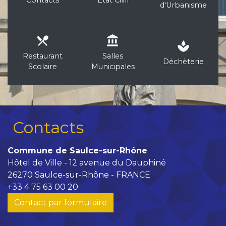
d'Urbanisme
local_dining
account_balance
spa
Restaurant
Salles
Déchèterie
Scolaire
Municipales
Contacts
Commune de Saulce-sur-Rhône
Hôtel de Ville - 12 avenue du Dauphiné
26270 Saulce-sur-Rhône - FRANCE
+33 4 75 63 00 20
Contact par formulaire