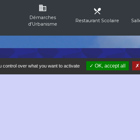
business
local_dining
Démarches
Restaurant Scolaire
Sal
d'Urbanisme
 control over what you want to activate
OK, accept all
M
né
Pr
D
R