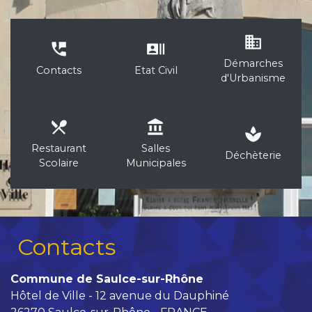
business
perm_phone_msg
recent_actors
Démarches
Contacts
Etat Civil
d'Urbanisme
local_dining
account_balance
spa
Restaurant
Salles
Déchèterie
Scolaire
Municipales
Contacts
Commune de Saulce-sur-Rhône
Hôtel de Ville - 12 avenue du Dauphiné