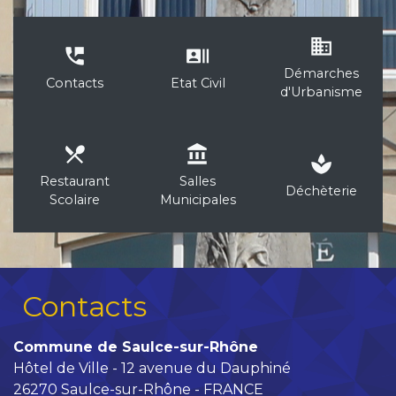
business
perm_phone_msg
recent_actors
Démarches
Contacts
Etat Civil
d'Urbanisme
local_dining
account_balance
spa
Restaurant
Salles
Déchèterie
Scolaire
Municipales
Contacts
Commune de Saulce-sur-Rhône
Hôtel de Ville - 12 avenue du Dauphiné
26270 Saulce-sur-Rhône - FRANCE