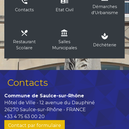
perm_phone_msg
recent_actors
Démarches
Contacts
Etat Civil
d'Urbanisme
local_dining
account_balance
spa
Restaurant
Salles
Déchèterie
Scolaire
Municipales
Contacts
Commune de Saulce-sur-Rhône
Hôtel de Ville - 12 avenue du Dauphiné
26270 Saulce-sur-Rhône - FRANCE
+33 4 75 63 00 20
Contact par formulaire