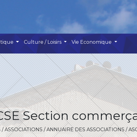
atique
Culture / Loisirs
Vie Economique
CSE Section commerça
S
/
ASSOCIATIONS
/
ANNUAIRE DES ASSOCIATIONS
/
AS