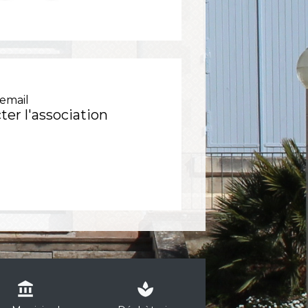
email
ter l'association
account_balance
spa