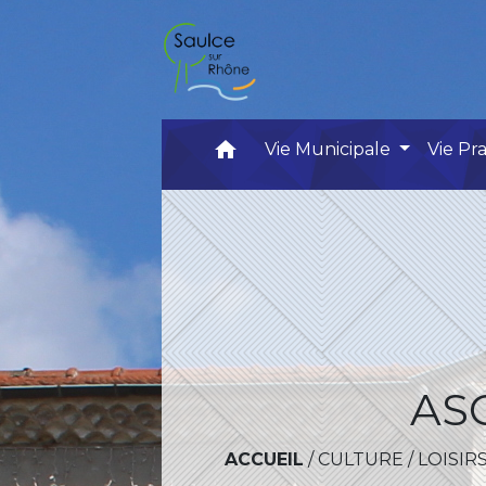
home
Vie Municipale
Vie Pr
AS
ACCUEIL
/
CULTURE / LOISIR