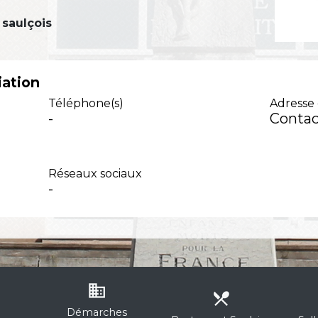
saulçois
iation
Téléphone(s)
Adresse 
-
Contac
Réseaux sociaux
-
business
local_dining
Démarches