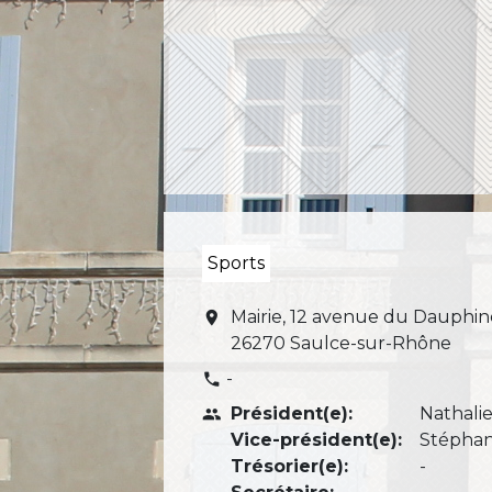
Sports
Mairie, 12 avenue du Dauphin
location_on
26270 Saulce-sur-Rhône
-
phone
Président(e):
Nathali
people
Vice-président(e):
Stéphan
Trésorier(e):
-