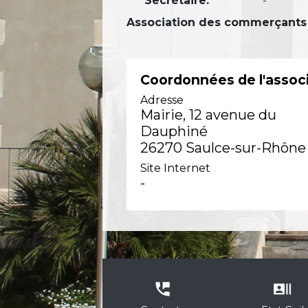
Secrétaire:
-
Association des commerçants 
Coordonnées de l'assoc
Adresse
Mairie, 12 avenue du
Dauphiné
26270 Saulce-sur-Rhône
Site Internet
-
perm_phone_msg
recent_actors