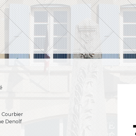
é
e Courbier
e Denolf