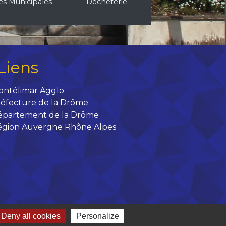
les Municipales
Déchèterie
Liens
ontélimar Agglo
éfecture de la Drôme
épartement de la Drôme
égion Auvergne Rhône Alpes
Deny all cookies
Personalize