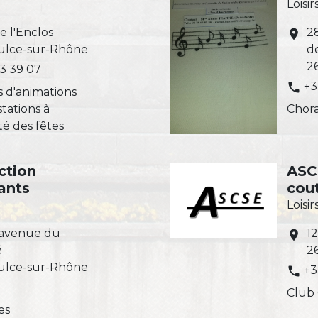
Loisir
 l'Enclos
2
location_on
ulce-sur-Rhône
de
2
53 39 07
+3
phone
s d'animations
tations à
Chor
té des fêtes
ction
ASC
ants
cou
Loisir
2 avenue du
12
location_on
é
2
ulce-sur-Rhône
+3
phone
Club
es