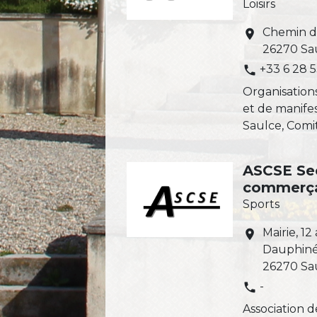
Loisirs
Chemin de
location_on
26270 Sa
+33 6 28 
phone
Organisation
et de manifes
Saulce, Comi
ASCSE Se
commerç
Sports
Mairie, 1
location_on
Dauphin
26270 Sa
-
phone
Association d