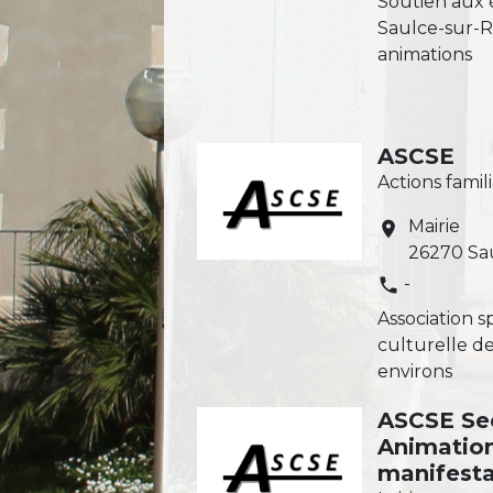
Soutien aux 
Saulce-sur-
animations
ASCSE
Actions famili
Mairie
location_on
26270 Sa
-
phone
Association s
culturelle de
environs
ASCSE Se
Animation
manifesta