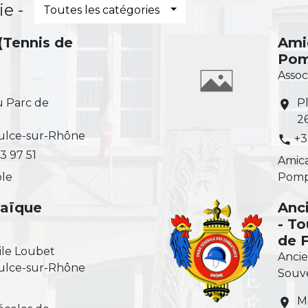
e -
Toutes les catégories
 (Tennis de
Ami
Pom
Assoc
u Parc de
Pl
location_on
2
ulce-sur-Rhône
+3
phone
3 97 51
Amica
ble
Pomp
Laïque
Anc
- T
de 
ile Loubet
Ancie
ulce-sur-Rhône
Souv
Ma
location_on