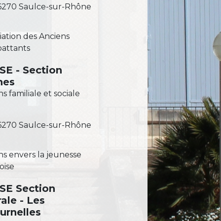
6270 Saulce-sur-Rhône
iation des Anciens
attants
SE - Section
nes
ns familiale et sociale
6270 Saulce-sur-Rhône
ns envers la jeunesse
oise
SE Section
ale - Les
urnelles