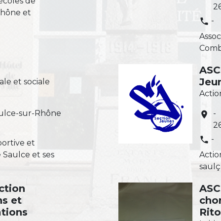
écoles de
2
Rhône et
-
phone
Assoc
Comb
ASC
Jeu
ale et sociale
Actio
ulce-sur-Rhône
-
location_on
2
-
phone
portive et
 Saulce et ses
Actio
saulç
ction
ASC
s et
chor
tions
Rito