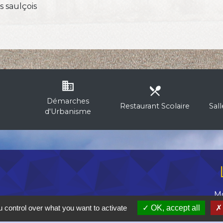
 saulçois
business
local_dining
Démarches
Restaurant Scolaire
Sal
d'Urbanisme
M
né
Pr
 control over what you want to activate
OK, accept all
D