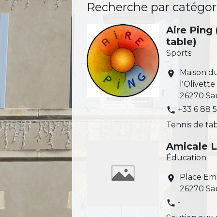
Recherche par catégori
Aire Ping
table)
Sports
Maison d
location_on
l'Olivette
26270 Sa
+33 6 88 5
phone
Tennis de ta
Amicale 
Éducation
Place Em
location_on
26270 Sa
-
phone