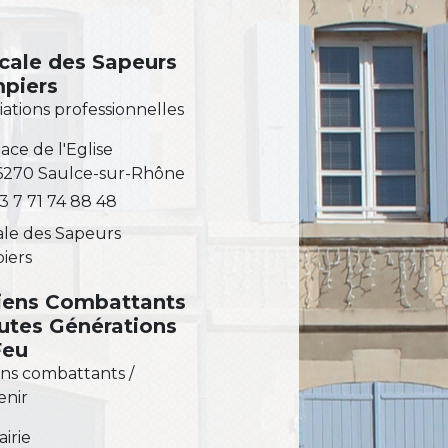
cale des Sapeurs
piers
iations professionnelles
ace de l'Eglise
6270 Saulce-sur-Rhône
3 7 71 74 88 48
le des Sapeurs
iers
iens Combattants
outes Générations
Feu
ns combattants /
enir
irie