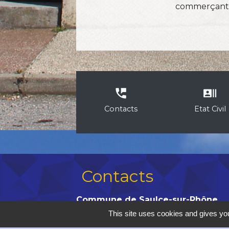
commerçants
perm_phone_msg
recent_actors
Contacts
Etat Civil
Contacts
Commune de Saulce-sur-Rhône
Hôtel de Ville - 12 avenue du Dauphi
This site uses cookies and gives you
26270 Saulce-sur-Rhône - FRANCE