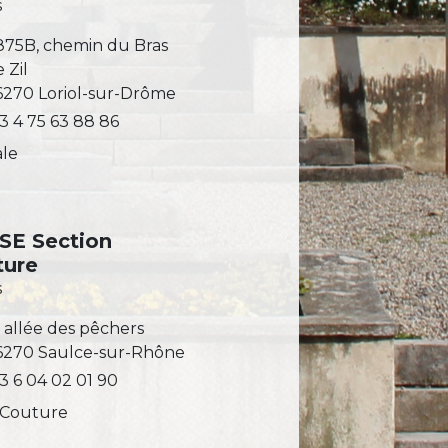
s
875B, chemin du Bras
 Zil
6270 Loriol-sur-Drôme
3 4 75 63 88 86
ale
SE Section
ture
s
 allée des pêchers
6270 Saulce-sur-Rhône
3 6 04 02 01 90
 Couture